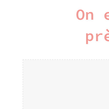
On 
pr