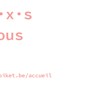
·x·s
ous
oiket.be/accueil