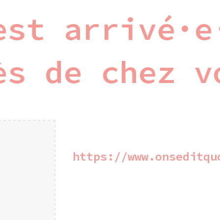
est arrivé·e
ès de chez v
https://www.onseditqu